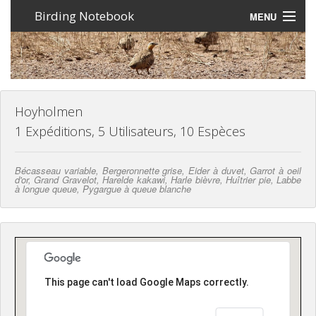
Birding Notebook
MENU
Expéditions
Lieux
Photos
Hoyholmen
1 Expéditions, 5 Utilisateurs, 10 Espèces
Creer un compte
Bécasseau variable, Bergeronnette grise, Eider à duvet, Garrot à oeil
Connexion
d'or, Grand Gravelot, Harelde kakawi, Harle bièvre, Huîtrier pie, Labbe
à longue queue, Pygargue à queue blanche
Langue
This page can't load Google Maps correctly.