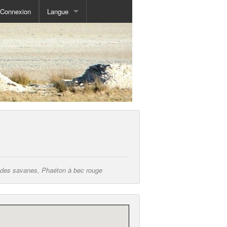
Connexion
Langue
ur des savanes, Phaéton à bec rouge