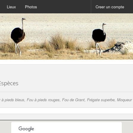
Lieux
Photos
Creer un compte
 Espèces
Fou à pieds bleus, Fou à pieds rouges, Fou de Grant, Frégate superbe, Moque