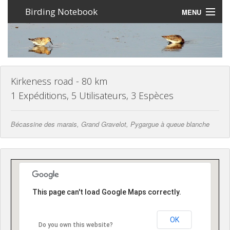
Birding Notebook
MENU
Expéditions
Lieux
Photos
Kirkeness road - 80 km
1 Expéditions, 5 Utilisateurs, 3 Espèces
Creer un compte
Bécassine des marais, Grand Gravelot, Pygargue à queue blanche
Connexion
Langue
This page can't load Google Maps correctly.
OK
Do you own this website?