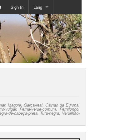
t
Sign In
Lang
ian Magpie, Garça-real, Gavião da Europa,
eiro-vulgar, Perna-verde-comum, Pernilongo,
egra-de-cabeça-preta, Tuta-negra, Verdilhão-