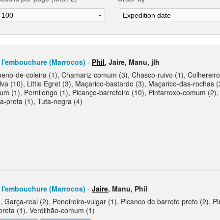
l'embouchure (Marrocos)
-
Phil
, Jaire, Manu, jlh
no-de-coleira (1), Chamariz-comum (3), Chasco-ruivo (1), Colhereiro 
lva (10), Little Egret (3), Maçarico-bastardo (3), Maçarico-das-rochas (3
m (1), Pernilongo (1), Picanço-barreteiro (10), Pintarroxo-comum (2),
a-preta (1), Tuta-negra (4)
l'embouchure (Marrocos)
-
Jaire
, Manu, Phil
 Garça-real (2), Peneireiro-vulgar (1), Picanco de barrete preto (2), P
preta (1), Verdilhão-comum (1)