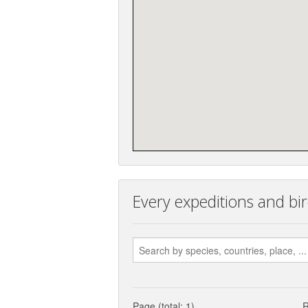
Every expeditions and b
Page (total: 1)
R