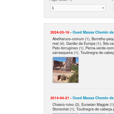
2024-03-16
-
Oued Massa Chemin de 
Abelharuco-comum (1), Borrelho-peque
real (4), Gavião da Europa (1), Íbis-ca
Pato-ferrugíneo (1), Perna-verde-comu
carrasqueira (1), Toutinegra-de-cabeç
2014-04-21
-
Oued Massa Chemin de 
Chasco-ruivo (2), Eurasian Magpie (1),
Stonechat (1), Toutinegra-de-cabeça-