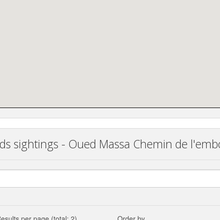
irds sightings - Oued Massa Chemin de l'em
esults per page (total: 2)
Order by