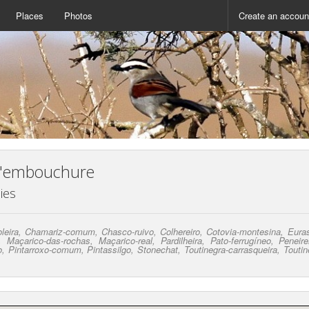
Places
Photos
Create an accoun
l'embouchure
ies
leira, Chamariz-comum, Chasco-ruivo, Colhereiro, Cotovia-montesina, Euras
o, Maçarico-das-rochas, Maçarico-real, Pardilheira, Pato-ferrugíneo, Peneir
o, Pintarroxo-comum, Pintassilgo, Stonechat, Toutinegra-carrasqueira, Toutin