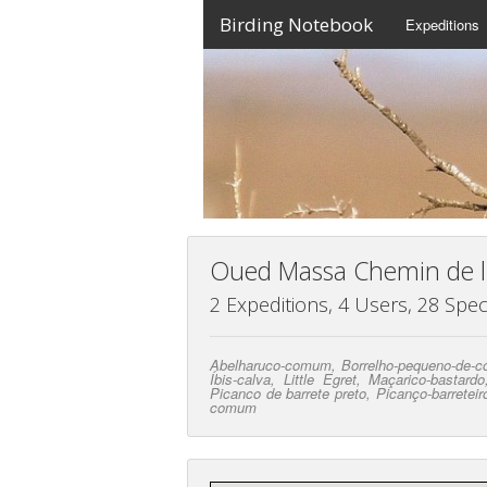
Birding Notebook
Expeditions
Oued Massa Chemin de 
2 Expeditions, 4 Users, 28 Spec
Abelharuco-comum, Borrelho-pequeno-de-co
Íbis-calva, Little Egret, Maçarico-bastard
Picanco de barrete preto, Picanço-barreteir
comum